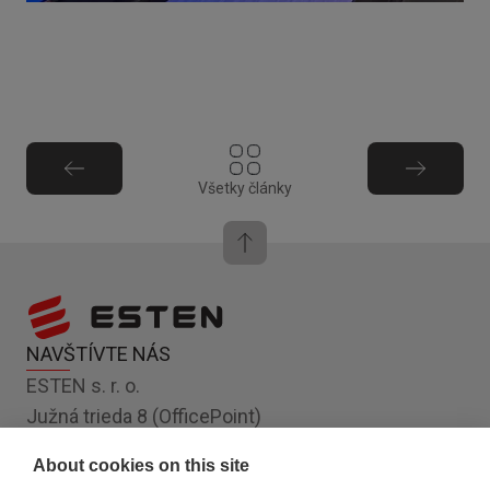
Všetky články
NAVŠTÍVTE NÁS
ESTEN s. r. o.
Južná trieda 8 (OfficePoint)
Košice 040 01
About cookies on this site
Slovensko, EÚ