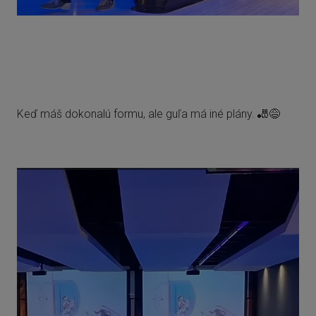
Keď máš dokonalú formu, ale guľa má iné plány. 🎳😅