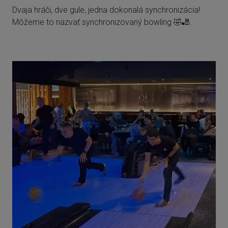
Dvaja hráči, dve gule, jedna dokonalá synchronizácia!
Môžeme to nazvať synchronizovaný bowling 🤣🎳.