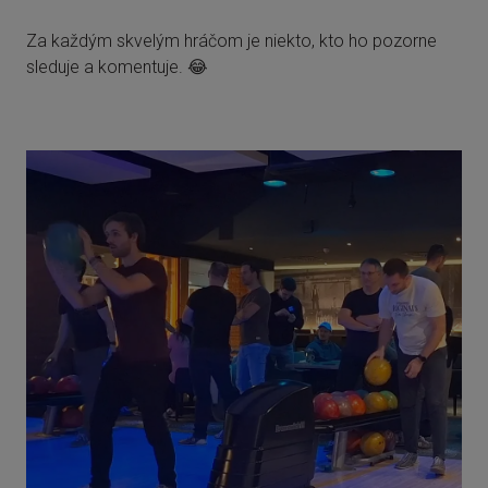
Za každým skvelým hráčom je niekto, kto ho pozorne
sleduje a komentuje. 😂