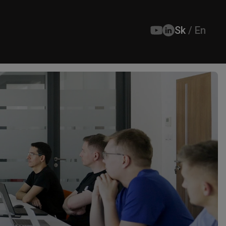
Sk
/
En