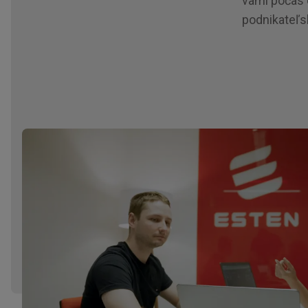
vami počas 
podnikateľs