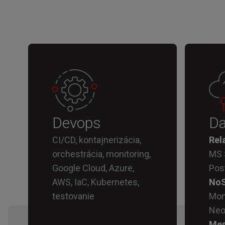
Devops
Da
CI/CD, kontajnerizácia,
Rel
orchestrácia, monitoring,
MS 
Google Cloud, Azure,
Pos
AWS, IaC, Kubernetes,
NoS
testovanie
Mon
Neo
Mes