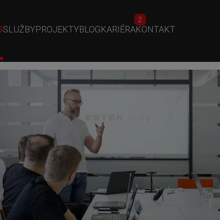
2
S
SLUŽBY
PROJEKTY
BLOG
KARIÉRA
KONTAKT