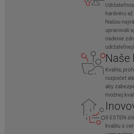
Udržateľnos
hardvéru až 
Našou najvä
upravovali s
riadenie zdr
udržateľnej
Naše 
Kvalita, pro
rozpočet al
aby zabezpeč
možnej kvali
Inovo
S ESTEN zís
kvalitu s c