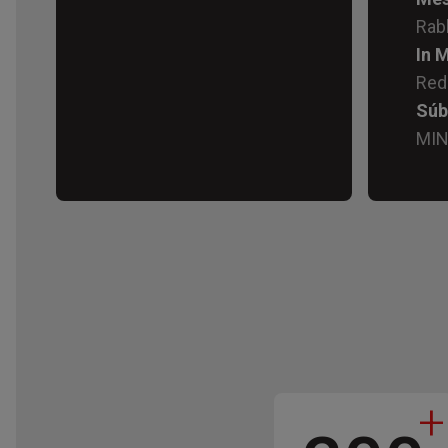
In 
Red
Súb
MIN
+