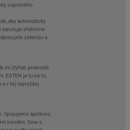
icky úsporného
tak, aby automaticky
o zaručuje efektívne
podporujete zelenšiu a
iní zlyhali, prekročili
. ESTEN je tu na to,
a v tej najvyššej
ií. Spojujeme špičkovú
ými trendmi. Sme s