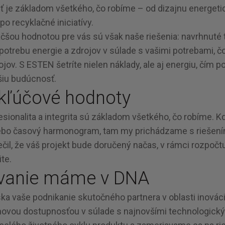
ť je základom všetkého, čo robíme – od dizajnu energet
po recyklačné iniciatívy.
čšou hodnotou pre vás sú však naše riešenia: navrhnuté 
potrebu energie a zdrojov v súlade s vašimi potrebami, č
ojov. S ESTEN šetríte nielen náklady, ale aj energiu, čím 
šiu budúcnosť.
kľúčové hodnoty
fesionalita a integrita sú základom všetkého, čo robíme. Kde 
ebo časový harmonogram, tam my prichádzame s riešením
il, že váš projekt bude doručený načas, v rámci rozpočtu 
te.
vanie máme v DNA
ka vaše podnikanie skutočného partnera v oblasti inovác
enovou dostupnosťou v súlade s najnovšími technologick