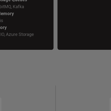
Memory
is
ory
IO, Azure Storage