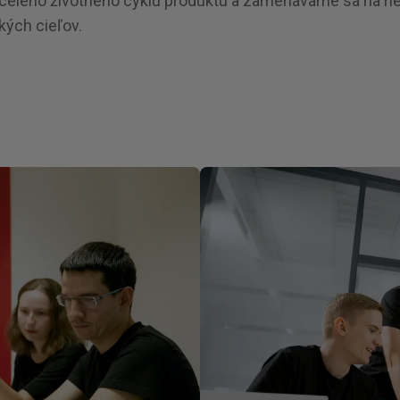
celého životného cyklu produktu a zameriavame sa na rie
kých cieľov.