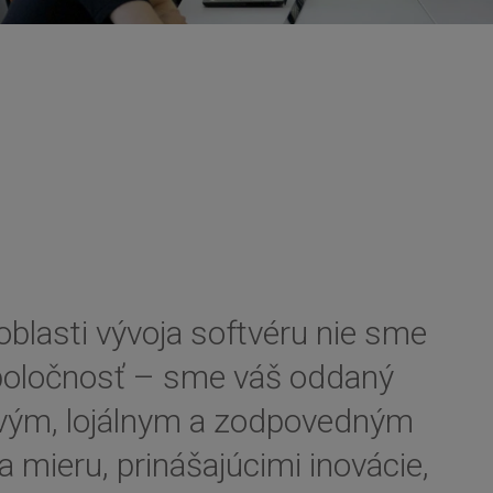
N
blasti vývoja softvéru nie sme
spoločnosť – sme váš oddaný
ovým, lojálnym a zodpovedným
a mieru, prinášajúcimi inovácie,