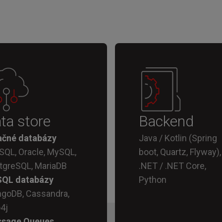
ta store
Backend
ačné databázy
Java / Kotlin (Spring
SQL, Oracle, MySQL,
boot, Quartz, Flyway),
tgreSQL, MariaDB
.NET / .NET Core,
QL databázy
Python
goDB, Cassandra,
4j
sage Queues